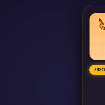
⚡ EXCL